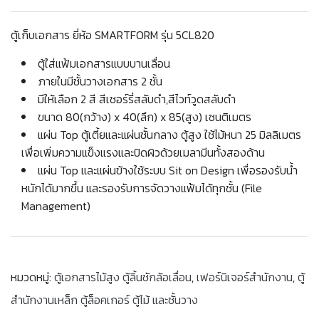
ตู้เก็บเอกสาร ยี่ห้อ SMARTFORM รุ่น 5CL820
ตู้ใส่แฟ้มเอกสารแบบบานเลื่อน
ภายในมีชั้นวางเอกสาร 2 ชั้น
มีให้เลือก 2 สี สีเชอร์รี่สลับดำ,สีไวท์วูดสลับดำ
ขนาด 80(กว้าง) x 40(ลึก) x 85(สูง) เซนติเมตร
แผ่น Top ตู้เตี้ยและแผ่นชั้นกลาง ตู้สูง ใช้ไม้หนา 25 มิลลิเมตร
เพื่อเพิ่มความแข็งแรงและปิดผิวด้วยเมลามีนทั้งสองด้าน
แผ่น Top และแผ่นข้างใช้ระบบ Sit on Design เพื่อรองรับน้ำ
หนักได้มากขึ้น และรองรับการจัดวางแฟ้มได้ทุกชั้น (File
Management)
หมวดหมู่:
ตู้เอกสารไม้สูง ตู้ลิ้นชักล้อเลื่อน
,
เฟอร์นิเจอร์สำนักงาน
,
ตู้
สำนักงานเหล็ก ตู้ล็อคเกอร์ ตู้ไม้ และชั้นวาง