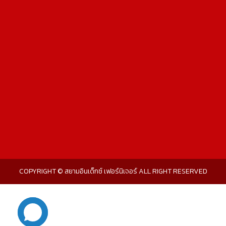
COPYRIGHT © สยามอินเด็กซ์ เฟอร์นิเจอร์ ALL RIGHT RESERVED