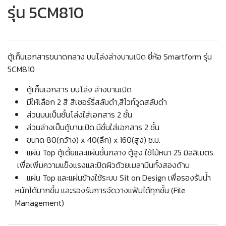
รุ่น 5CM810
ตู้เก็บเอกสารขนาดกลาง บนโล่งล่างบานเปิด ยี่ห้อ Smartform รุ่น
5CM810
ตู้เก็บเอกสาร บนโล่ง ล่างบานเปิด
มีให้เลือก 2 สี สีเชอร์รี่สลับดำ,สีไวท์วูดสลับดำ
ส่วนบนเป็นชั้นโล่งใส่เอกสาร 2 ชั้น
ส่วนล่างเป็นตู้บานเปิด มีชั่นใส่เอกสาร 2 ชั้น
ขนาด 80(กว้าง) x 40(ลึก) x 160(สูง) ซ.ม.
แผ่น Top ตู้เตี้ยและแผ่นชั้นกลาง ตู้สูง ใช้ไม้หนา 25 มิลลิเมตร
เพื่อเพิ่มความแข็งแรงและปิดผิวด้วยเมลามีนทั้งสองด้าน
แผ่น Top และแผ่นข้างใช้ระบบ Sit on Design เพื่อรองรับน้ำ
หนักได้มากขึ้น และรองรับการจัดวางแฟ้มได้ทุกชั้น (File
Management)