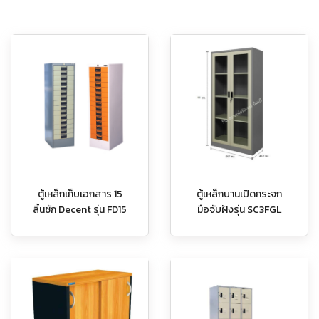
ตู้เหล็กเก็บเอกสาร 15
ตู้เหล็กบานเปิดกระจก
ลิ้นชัก Decent รุ่น FD15
มือจับฝังรุ่น SC3FGL