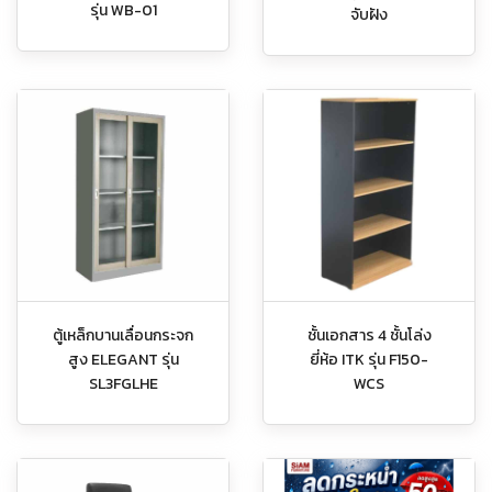
รุ่น WB-01
จับฝัง
ตู้เหล็กบานเลื่อนกระจก
ชั้นเอกสาร 4 ชั้นโล่ง
สูง ELEGANT รุ่น
ยี่ห้อ ITK รุ่น F150-
SL3FGLHE
WCS