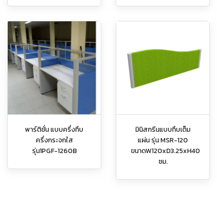
พาร์ติชั่น แบบครึ่งทึบ
มินิสกรีนแบบทึบเต็ม
ครึ่งกระจกใส
แผ่น รุ่น MSR-120
รุ่น1PGF-1260B
ขนาดW120xD3.25xH40
ซม.