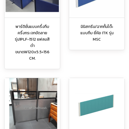
พาร์ติชั่นแบบครึ่งทึบ
มินิสกรีน/ฉากกั้นโต๊ะ
ครึ่งกระจกขัดลาย
แบบทึบ ยี่ห้อ ITK รุ่น
รุ่น1PLF-1512 แฟลมสี
MSC
ดำ
ขนาดW120x5.5×156
CM.