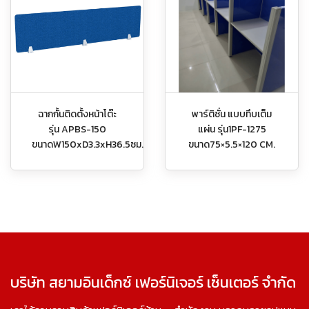
ฉากกั้นติดตั้งหน้าโต๊ะ
พาร์ติชั่น แบบทึบเต็ม
รุ่น APBS-150
แผ่น รุ่น1PF-1275
ขนาดW150xD3.3xH36.5ซม.
ขนาด75×5.5×120 CM.
บริษัท สยามอินเด็กซ์ เฟอร์นิเจอร์ เซ็นเตอร์ จำกัด