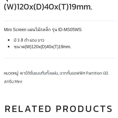
(W)120x(D)40x(T)19mm.
Mini Screen แผ่นไม้/เหล็ก รุ่น ID-MS05WS
มี 3 สี ดำ แดง ขาว
ขนาด(W)120x(D)40x(T)19mm.
หมวดหมู่:
พาร์ติชั่นแบบทึบทั้งแผ่น
,
ฉากกั้นออฟฟิศ Partition มินิ
สกรีน Mini
RELATED PRODUCTS