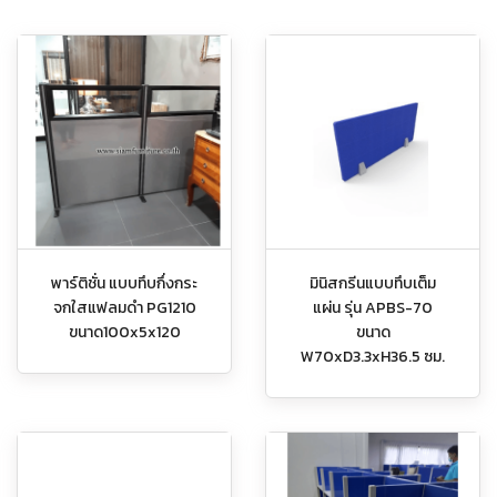
พาร์ติชั่น แบบทึบกึ่งกระ
มินิสกรีนแบบทึบเต็ม
จกใสแฟลมดำ PG1210
แผ่น รุ่น APBS-70
ขนาด100x5x120
ขนาด
W70xD3.3xH36.5 ซม.