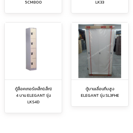
5CM800
LK33
ตู้ล็อคเกอร์เหล็ก(เล็ก)
ตู้บานเลื่อนทึบสูง
4 บาน ELEGANT รุ่น
ELEGANT รุ่น SL3FHE
LKS4D