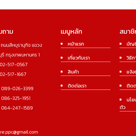
อบถาม
เมนูหลัก
สมาชิ
หน้าแรก
บัญช
3 ถนนสีหบุรานุกิจ แขวง
นบุรี กรุงเทพมหานคร 1
เกี่ยวกับเรา
วิธีก
02-517-0567
สินค้า
แจ้ง
02-517-1667
ติดต่อเรา
ติดต
:
089-026-3399
:
086-325-1951
นโย
ตัว
:
064-247-1589
ure.ppc@gmail.com