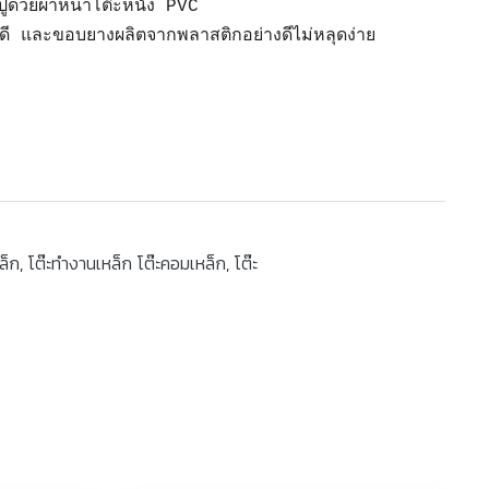
ูด้วยผ้าหน้าโต๊ะหนัง PVC
งดี และขอบยางผลิตจากพลาสติกอย่างดีไม่หลุดง่าย
.
ล็ก
,
โต๊ะทำงานเหล็ก โต๊ะคอมเหล็ก
,
โต๊ะ