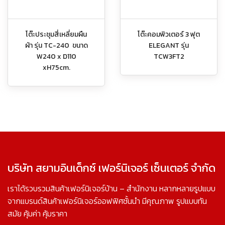
โต๊ะประชุมสี่เหลี่ยมผืน
โต๊ะคอมพิวเตอร์ 3 ฟุต
ผ้า รุ่น TC-240 ขนาด
ELEGANT รุ่น
W240 x D110
TCW3FT2
xH75cm.
บริษัท สยามอินเด็กซ์ เฟอร์นิเจอร์ เซ็นเตอร์ จำกัด
เราได้รวบรวมสินค้าเฟอร์นิเจอร์บ้าน – สำนักงาน หลากหลายรูปแบบ
จากแบรนด์สินค้าเฟอร์นิเจอร์ออฟฟิศชั้นนำ มีคุณภาพ รูปแบบทัน
สมัย คุ้มค่า คุ้มราคา