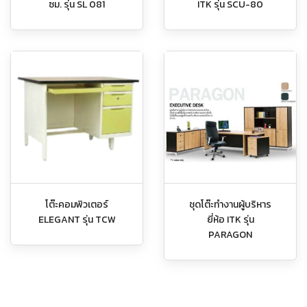
ซม. รุ่น SL 081
ITK รุ่น SCU-80
โต๊ะคอมพิวเตอร์
ชุดโต๊ะทำงานผู้บริหาร
ELEGANT รุ่น TCW
ยี่ห้อ ITK รุ่น
PARAGON