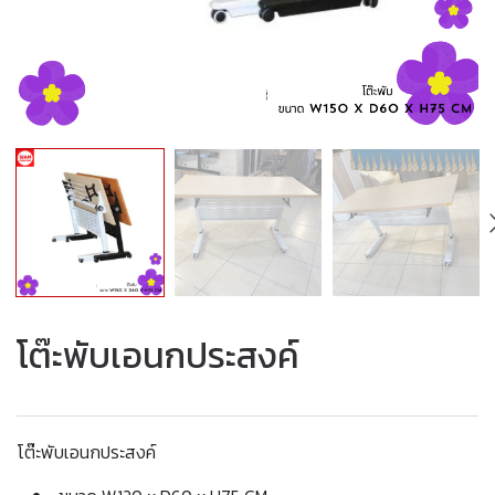
โต๊ะพับเอนกประสงค์
โต๊ะพับเอนกประสงค์