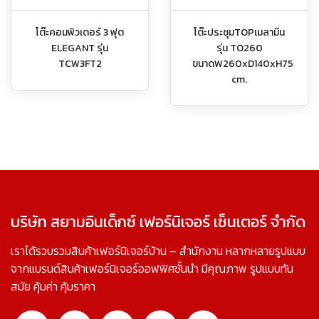
โต๊ะคอมพิวเตอร์ 3 ฟุต
โต๊ะประชุมTOPเมลามีน
ELEGANT รุ่น
รุ่น TO260
TCW3FT2
ขนาดW260xD140xH75
cm.
บริษัท สยามอินเด็กซ์ เฟอร์นิเจอร์ เซ็นเตอร์ จำกัด
เราได้รวบรวมสินค้าเฟอร์นิเจอร์บ้าน – สำนักงาน หลากหลายรูปแบบ
จากแบรนด์สินค้าเฟอร์นิเจอร์ออฟฟิศชั้นนำ มีคุณภาพ รูปแบบทัน
สมัย คุ้มค่า คุ้มราคา