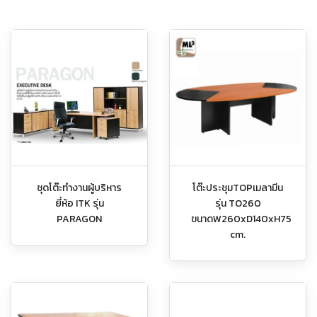
ชุดโต๊ะทำงานผู้บริหาร
โต๊ะประชุมTOPเมลามีน
ยี่ห้อ ITK รุ่น
รุ่น TO260
PARAGON
ขนาดW260xD140xH75
cm.