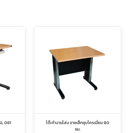
 SL 081
โต๊ะทำงานโล่ง ขาเหล็กชุบโครเมี่ยม 80
ซม.