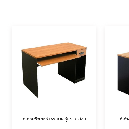
โต๊ะคอมพิวเตอร์ FAVOUR รุ่น SCU-120
โต๊ะทำ