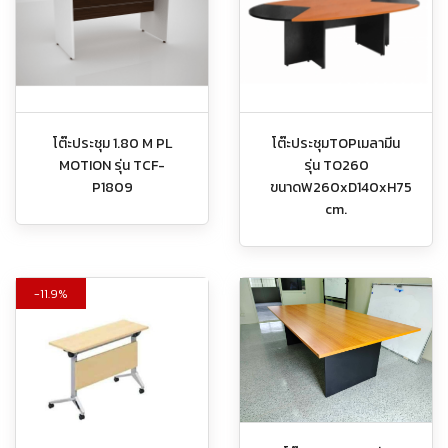
โต๊ะประชุม 1.80 M PL
โต๊ะประชุมTOPเมลามีน
MOTION รุ่น TCF-
รุ่น TO260
P1809
ขนาดW260xD140xH75
cm.
11.9%