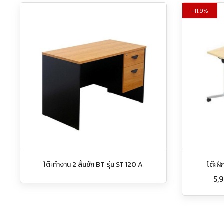
11.9%
โต๊ะทำงาน 2 ลิ้นชัก BT รุ่น ST 120 A
โต๊ะฝ
5,