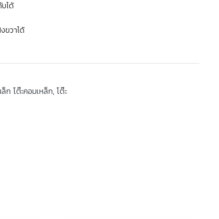
ับได้
ั่งขวาได้
หล็ก โต๊ะคอมเหล็ก
,
โต๊ะ