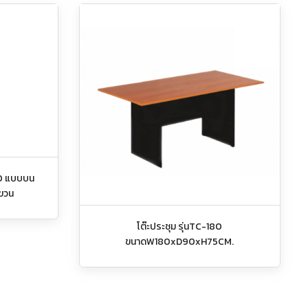
50 แบบบน
แขวน
โต๊ะประชุม รุ่นTC-180
ขนาดW180xD90xH75CM.