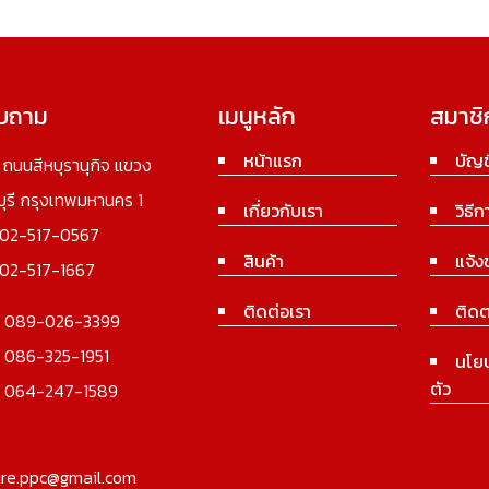
อบถาม
เมนูหลัก
สมาชิ
หน้าแรก
บัญช
3 ถนนสีหบุรานุกิจ แขวง
นบุรี กรุงเทพมหานคร 1
เกี่ยวกับเรา
วิธีก
02-517-0567
สินค้า
แจ้ง
02-517-1667
ติดต่อเรา
ติดต
:
089-026-3399
:
086-325-1951
นโย
ตัว
:
064-247-1589
ure.ppc@gmail.com