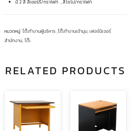
มี 2 สี สีเชอร์รี่/กราไฟท์ , สีโซโน่/กราไฟท์
หมวดหมู่:
โต๊ะทำงานผู้บริหาร ,โต๊ะทำงานเข้ามุม
,
เฟอร์นิเจอร์
สำนักงาน
,
โต๊ะ
RELATED PRODUCTS