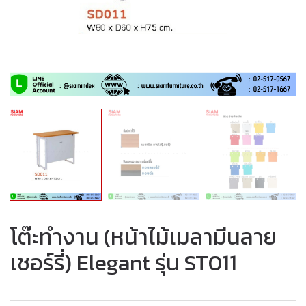
โต๊ะทำงาน (หน้าไม้เมลามีนลาย
เชอร์รี่) Elegant รุ่น ST011