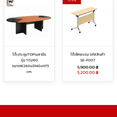
11.9%
โต๊ะประชุมTOPเมลามีน
โต๊ะฝึกอบรม รหัสสินค้า
รุ่น TO260
SE-F007
ขนาดW260xD140xH75
5,900.00
฿
cm.
5,200.00
฿