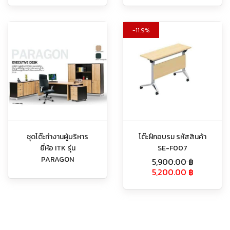
11.9%
ชุดโต๊ะทำงานผู้บริหาร
โต๊ะฝึกอบรม รหัสสินค้า
ยี่ห้อ ITK รุ่น
SE-F007
PARAGON
5,900.00
฿
5,200.00
฿