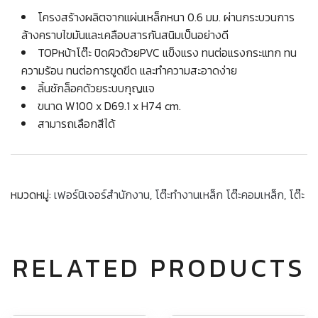
โครงสร้างผลิตจากแผ่นเหล็กหนา 0.6 มม. ผ่านกระบวนการ
ล้างคราบไขมันและเคลือบสารกันสนิมเป็นอย่างดี
TOPหน้าโต๊ะ ปิดผิวด้วยPVC แข็งแรง ทนต่อแรงกระแทก ทน
ความร้อน ทนต่อการขูดขีด และทำความสะอาดง่าย
ลิ้นชักล็อคด้วยระบบกุญแจ
ขนาด W100 x D69.1 x H74 cm.
สามารถเลือกสีได้
หมวดหมู่:
เฟอร์นิเจอร์สำนักงาน
,
โต๊ะทำงานเหล็ก โต๊ะคอมเหล็ก
,
โต๊ะ
RELATED PRODUCTS