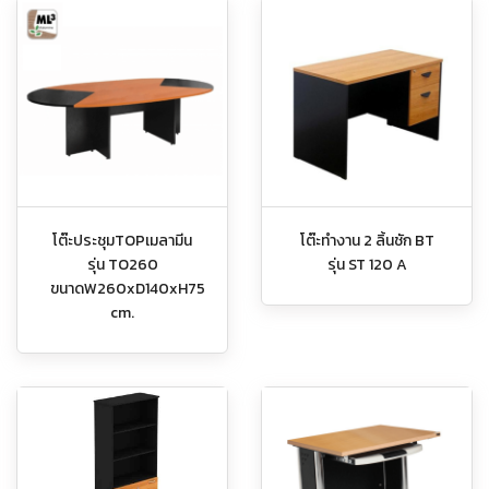
โต๊ะประชุมTOPเมลามีน
โต๊ะทำงาน 2 ลิ้นชัก BT
รุ่น TO260
รุ่น ST 120 A
ขนาดW260xD140xH75
cm.