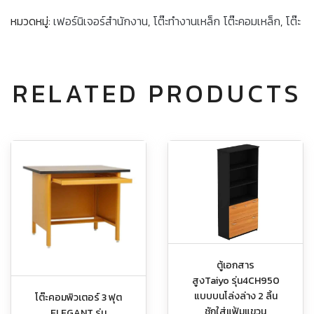
หมวดหมู่:
เฟอร์นิเจอร์สำนักงาน
,
โต๊ะทำงานเหล็ก โต๊ะคอมเหล็ก
,
โต๊ะ
RELATED PRODUCTS
ตู้เอกสาร
สูงTaiyo รุ่น4CH950
แบบบนโล่งล่าง 2 ลิ้น
โต๊ะคอมพิวเตอร์ 3 ฟุต
ชักใส่แฟ้มแขวน
ELEGANT รุ่น