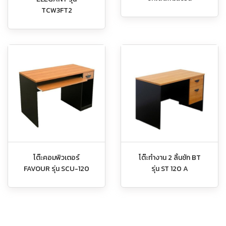
TCW3FT2
โต๊ะคอมพิวเตอร์
โต๊ะทำงาน 2 ลิ้นชัก BT
FAVOUR รุ่น SCU-120
รุ่น ST 120 A