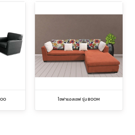
MBOO
โซฟาแอลเชฟ รุ่น BOOM