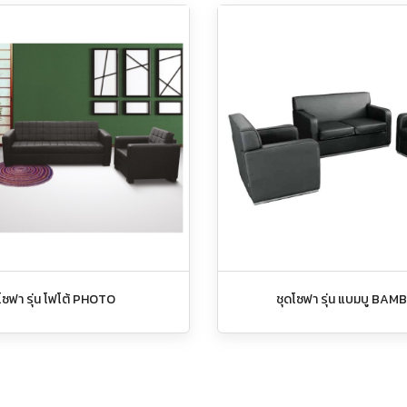
โซฟา รุ่น โฟโต้ PHOTO
ชุดโซฟา รุ่น แบมบู BA