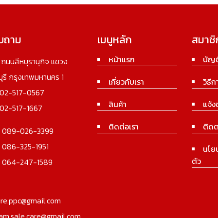
อบถาม
เมนูหลัก
สมาชิ
หน้าแรก
บัญช
3 ถนนสีหบุรานุกิจ แขวง
นบุรี กรุงเทพมหานคร 1
เกี่ยวกับเรา
วิธีก
02-517-0567
สินค้า
แจ้ง
02-517-1667
ติดต่อเรา
ติดต
:
089-026-3399
:
086-325-1951
นโย
ตัว
:
064-247-1589
ure.ppc@gmail.com
iam.sale.care@gmail.com