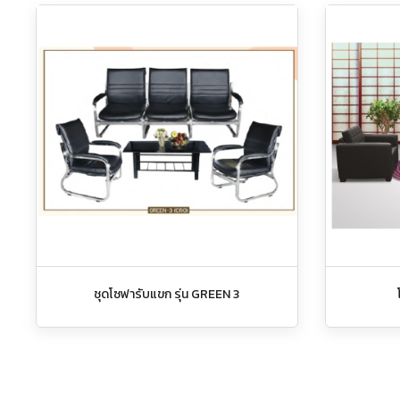
ชุดโซฟารับแขก รุ่น GREEN 3