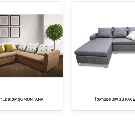
ฟาแอลเซฟ รุ่น MONTANA
โซฟาแอลเชฟ รุ่น PAC