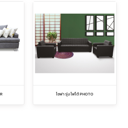
ER
โซฟา รุ่น โฟโต้ PHOTO