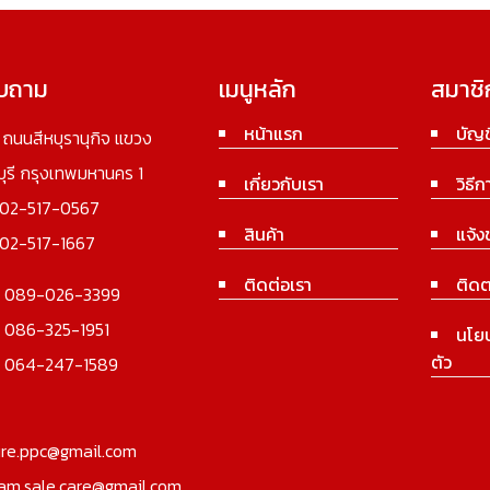
อบถาม
เมนูหลัก
สมาชิ
หน้าแรก
บัญช
3 ถนนสีหบุรานุกิจ แขวง
นบุรี กรุงเทพมหานคร 1
เกี่ยวกับเรา
วิธีก
02-517-0567
สินค้า
แจ้ง
02-517-1667
ติดต่อเรา
ติดต
:
089-026-3399
:
086-325-1951
นโย
ตัว
:
064-247-1589
ure.ppc@gmail.com
iam.sale.care@gmail.com