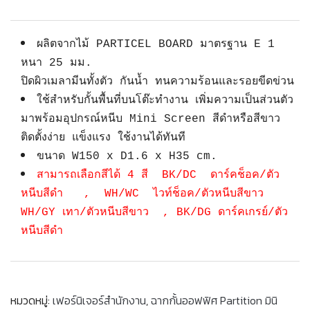
ผลิตจากไม้ PARTICEL BOARD มาตรฐาน E 1
หนา 25 มม.
ปิดผิวเมลามีนทั้งตัว กันน้ำ ทนความร้อนและรอยขีดข่วน
ใช้สำหรับกั้นพื้นที่บนโต๊ะทำงาน เพิ่มความเป็นส่วนตัว
มาพร้อมอุปกรณ์หนีบ Mini Screen สีดำหรือสีขาว
ติดตั้งง่าย แข็งแรง ใช้งานได้ทันที
ขนาด W150 x D1.6 x H35 cm.
สามารถเลือกสีได้ 4 สี BK/DC ดาร์คช็อค/ตัว
หนีบสีดำ , WH/WC ไวท์ช็อค/ตัวหนีบสีขาว
WH/GY เทา/ตัวหนีบสีขาว , BK/DG ดาร์คเกรย์/ตัว
หนีบสีดำ
หมวดหมู่:
เฟอร์นิเจอร์สำนักงาน
,
ฉากกั้นออฟฟิศ Partition มินิ