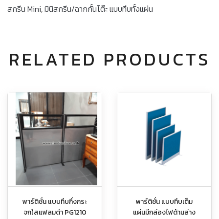
สกรีน Mini
,
มินิสกรีน/ฉากกั้นโต๊ะ แบบทึบทั้งแผ่น
RELATED PRODUCTS
พาร์ติชั่น แบบทึบกึ่งกระ
พาร์ติชั่น แบบทึบเต็ม
จกใสแฟลมดำ PG1210
แผ่นมีกล่องไฟด้านล่าง