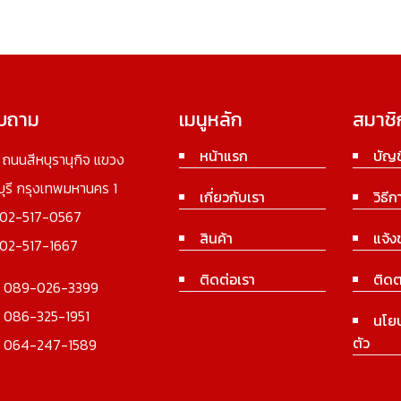
อบถาม
เมนูหลัก
สมาชิ
หน้าแรก
บัญช
3 ถนนสีหบุรานุกิจ แขวง
นบุรี กรุงเทพมหานคร 1
เกี่ยวกับเรา
วิธีก
02-517-0567
สินค้า
แจ้ง
02-517-1667
ติดต่อเรา
ติดต
:
089-026-3399
:
086-325-1951
นโย
ตัว
:
064-247-1589