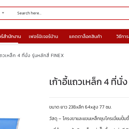
อร์สำนักงาน
เฟอร์นิเจอร์บ้าน
แคตตาล็อคสินค้า
วิธีการส
แถวเหล็ก 4 ที่นั่ง รุ่นหลักสี่ FINEX
เก้าอี้แถวเหล็ก 4 ที่นั่
ขนาด ยาว 238xลึก 64xสูง 77 ซม.
วัสดุ – โครงขาและแขนเหล็กชุบโครเมี่ยมปั้มขึ