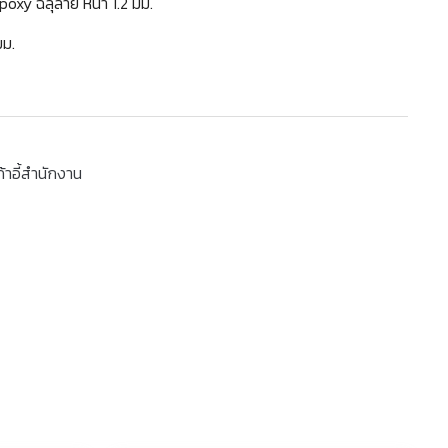
 Epoxy ฉลุลาย หนา 1.2 มม.
มม.
ก้าอี้สำนักงาน