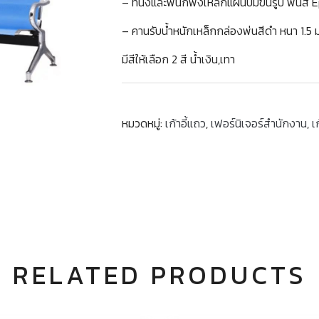
– ที่นั่งและพนักพิงเหล็กแผ่นปั๊มขึ้นรูป พ่นสี
– คานรับน้ำหนักเหล็กกล่องพ่นสีดำ หนา 1.5 
มีสีให้เลือก 2 สี น้ำเงิน,เทา
หมวดหมู่:
เก้าอี้แถว
,
เฟอร์นิเจอร์สำนักงาน
,
เ
RELATED PRODUCTS