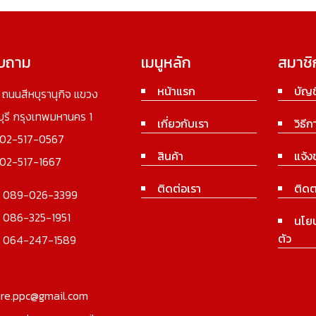
อบถาม
เมนูหลัก
สมาชิ
หน้าแรก
บัญช
3 ถนนสีหบุรานุกิจ แขวง
นบุรี กรุงเทพมหานคร 1
เกี่ยวกับเรา
วิธีก
02-517-0567
สินค้า
แจ้ง
02-517-1667
ติดต่อเรา
ติดต
:
089-026-3399
:
086-325-1951
นโย
ตัว
:
064-247-1589
ure.ppc@gmail.com