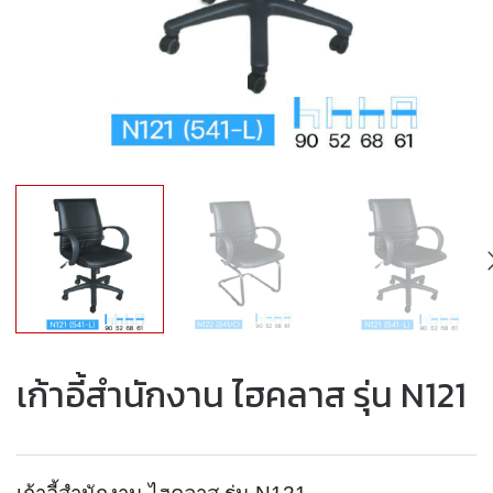
เก้าอี้สำนักงาน ไฮคลาส รุ่น N121