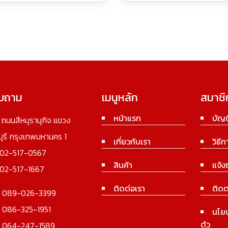
อบถาม
เมนูหลัก
สมาชิ
หน้าแรก
บัญช
3 ถนนสีหบุรานุกิจ แขวง
นบุรี กรุงเทพมหานคร 1
เกี่ยวกับเรา
วิธีก
02-517-0567
สินค้า
แจ้ง
02-517-1667
ติดต่อเรา
ติดต
:
089-026-3399
:
086-325-1951
นโย
ตัว
:
064-247-1589