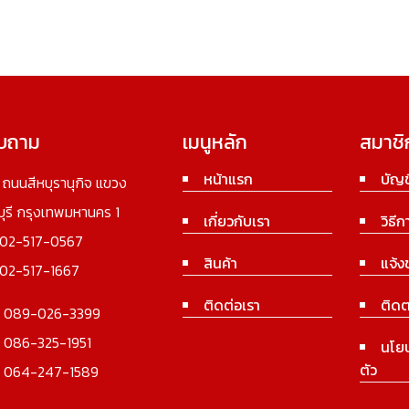
อบถาม
เมนูหลัก
สมาชิ
หน้าแรก
บัญช
3 ถนนสีหบุรานุกิจ แขวง
นบุรี กรุงเทพมหานคร 1
เกี่ยวกับเรา
วิธีก
02-517-0567
สินค้า
แจ้ง
02-517-1667
ติดต่อเรา
ติดต
:
089-026-3399
:
086-325-1951
นโย
ตัว
:
064-247-1589