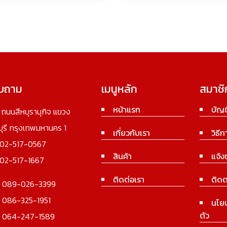
อบถาม
เมนูหลัก
สมาชิ
หน้าแรก
บัญช
3 ถนนสีหบุรานุกิจ แขวง
นบุรี กรุงเทพมหานคร 1
เกี่ยวกับเรา
วิธีก
02-517-0567
สินค้า
แจ้ง
02-517-1667
ติดต่อเรา
ติดต
:
089-026-3399
:
086-325-1951
นโย
ตัว
:
064-247-1589