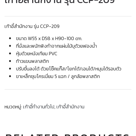
เก้าอี้สำนักงาน รุ่น CCP-209
ขนาด W55 x D58 x H90-100 cm.
ที่นั่งและพนักพิงทำจากแผ่นไม้บุด้วยฟองน้ำ
หุ้มด้วยหนังเทียม PVC
ท้าวแขนพลาสติก
ปรับขึ้นลงได้ ด้วยโช๊คแก๊ส/โยกได้/เอนได้/หมุนได้รอบตัว
ขาเหล็กชุบโครเมี่ยม 5 แฉก / ลูกล้อพลาสติก
หมวดหมู่:
เก้าอี้ทำงานทั่วไป
,
เก้าอี้สำนักงาน