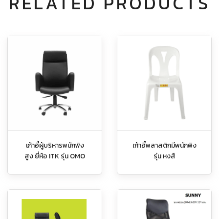
RELATED PRODUCTS
เก้าอี้ผู้บริหารพนักพิง
เก้าอี้พลาสติกมีพนักพิง
สูง ยี่ห้อ ITK รุ่น OMO
รุ่น หงส์