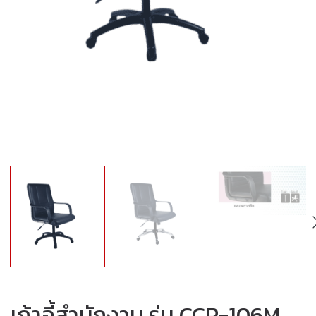
เก้าอี้สำนักงาน รุ่น CCP-106M