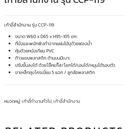
เก้าอี้สำนักงาน รุ่น CCP-119
ขนาด W60 x D65 x H95-105 cm.
ที่นั่งและพนักพิงทำจากแผ่นไม้บุด้วยฟองน้ำ
หุ้มด้วยหนังเทียม PVC
ท้าวแขนพลาสติก ด้านบนมีเบาะ
ปรับขึ้นลงได้ ด้วยโช๊คแก๊ส/โยกได้/เอนได้/หมุนได้รอบตัว
ขาเหล็กชุบโครเมี่ยม 5 แฉก / ลูกล้อพลาสติก
หมวดหมู่:
เก้าอี้ทำงานทั่วไป
,
เก้าอี้สำนักงาน