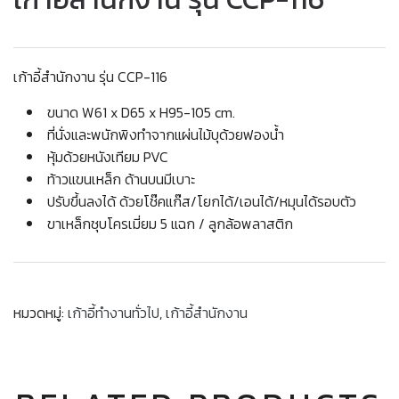
เก้าอี้สำนักงาน รุ่น CCP-116
ขนาด W61 x D65 x H95-105 cm.
ที่นั่งและพนักพิงทำจากแผ่นไม้บุด้วยฟองน้ำ
หุ้มด้วยหนังเทียม PVC
ท้าวแขนเหล็ก ด้านบนมีเบาะ
ปรับขึ้นลงได้ ด้วยโช๊คแก๊ส/โยกได้/เอนได้/หมุนได้รอบตัว
ขาเหล็กชุบโครเมี่ยม 5 แฉก / ลูกล้อพลาสติก
หมวดหมู่:
เก้าอี้ทำงานทั่วไป
,
เก้าอี้สำนักงาน