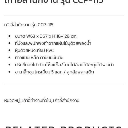
เก้าอี้สำนักงาน รุ่น CCP-115
ขนาด W63 x D67 x H118-128 cm.
ที่นั่งและพนักพิงทำจากแผ่นไม้บุด้วยฟองน้ำ
หุ้มด้วยหนังเทียม PVC
ท้าวแขนเหล็ก ด้านบนมีเบาะ
ปรับขึ้นลงได้ ด้วยโช๊คแก๊ส/โยกได้/เอนได้/หมุนได้รอบตัว
ขาเหล็กชุบโครเมี่ยม 5 แฉก / ลูกล้อพลาสติก
หมวดหมู่:
เก้าอี้ทำงานทั่วไป
,
เก้าอี้สำนักงาน