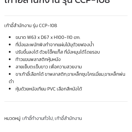
เก้าอี้สำนักงาน รุ่น CCP-108
ขนาด W63 x D67 x H100-110 cm.
ที่นั่งและพนักพิงทำจากแผ่นไม้บุด้วยฟองน้ำ
ปรับขึ้นลงได้ ด้วยโช๊คแก๊ส ที่นั่งหมุนได้โดยรอบ
ท้าวแขนพลาสติกหุ้มหนัง
ลายเย็บตะเข็บขาว เพื่อความสวยงาม
ขาเก้าอี้เลือกได้ ขาพลาสติก,ขาเหล็กชุบโครเมี่ยม,ขาเหล็กพ่น
ดำ
หุ้มด้วยหนังเทียม PVC เลือกสีหนังได้
หมวดหมู่:
เก้าอี้ทำงานทั่วไป
,
เก้าอี้สำนักงาน