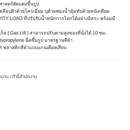
ศาสตร์ตัดแต่งขึ้นรูป
คลือบผิวด้วยโครเมี่ยม บุด้วยฟองน้ำหุ้มทับด้วยหนังเทียม
Y LOAD ที่ปรับรับน้ำหนักการโยกได้อย่างอิสระ
พร้อมมี
ส ( Gas Lift ) สามารถปรับคามสูงของที่นั่งได้ 10 ซม.
propylene ฉีดขึ้นรูป มาตรฐานสีดํา
พลาสติกสีดําแบบแกนเดือยเสียบ
ักงาน
,
เก้าอี้สำนักงาน