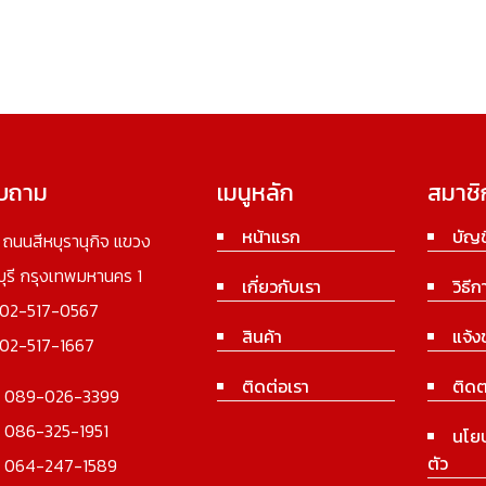
อบถาม
เมนูหลัก
สมาชิ
หน้าแรก
บัญช
3 ถนนสีหบุรานุกิจ แขวง
นบุรี กรุงเทพมหานคร 1
เกี่ยวกับเรา
วิธีก
02-517-0567
สินค้า
แจ้ง
02-517-1667
ติดต่อเรา
ติดต
:
089-026-3399
:
086-325-1951
นโย
ตัว
:
064-247-1589