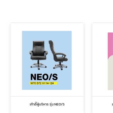
เก้าอี้ผู้บริหาร รุ่น NEO/S