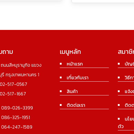
อบถาม
เมนูหลัก
สมาชิ
หน้าแรก
บัญช
3 ถนนสีหบุรานุกิจ แขวง
นบุรี กรุงเทพมหานคร 1
เกี่ยวกับเรา
วิธีก
02-517-0567
สินค้า
แจ้ง
02-517-1667
ติดต่อเรา
ติดต
:
089-026-3399
:
086-325-1951
นโย
ตัว
:
064-247-1589