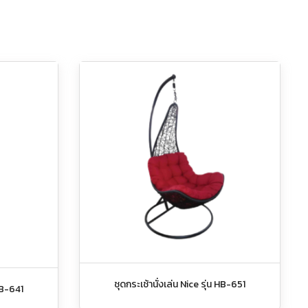
ชุดกระเช้านั่งเล่น Nice รุ่น HB-651
 HB-641