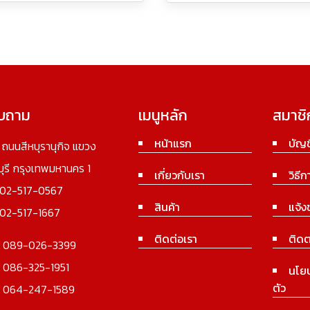
อบถาม
เมนูหลัก
สมาชิ
หน้าแรก
บัญช
3 ถนนสีหบุรานุกิจ แขวง
นบุรี กรุงเทพมหานคร 1
เกี่ยวกับเรา
วิธีก
02-517-0567
สินค้า
แจ้ง
02-517-1667
ติดต่อเรา
ติดต
:
089-026-3399
:
086-325-1951
นโย
ตัว
:
064-247-1589