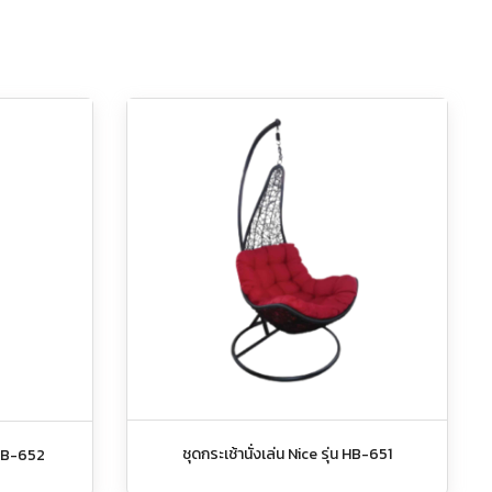
ชุดกระเช้านั่งเล่น Nice รุ่น HB-651
น HB-652