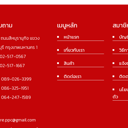
อบถาม
เมนูหลัก
สมาชิ
หน้าแรก
บัญช
3 ถนนสีหบุรานุกิจ แขวง
นบุรี กรุงเทพมหานคร 1
เกี่ยวกับเรา
วิธีก
02-517-0567
สินค้า
แจ้ง
02-517-1667
ติดต่อเรา
ติดต
:
089-026-3399
:
086-325-1951
นโย
ตัว
:
064-247-1589
ure.ppc@gmail.com