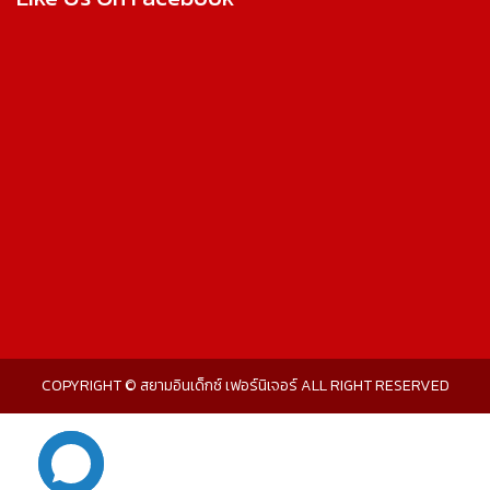
COPYRIGHT © สยามอินเด็กซ์ เฟอร์นิเจอร์ ALL RIGHT RESERVED