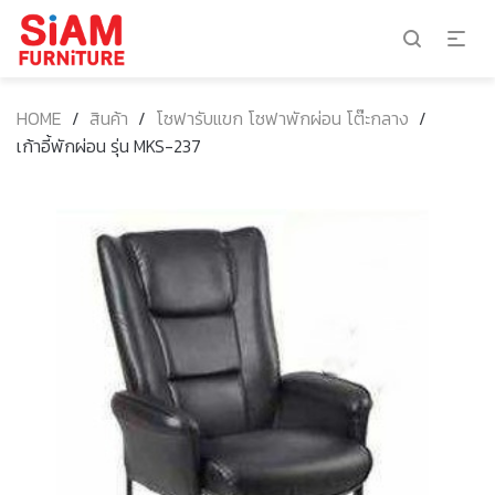
HOME
/
สินค้า
/
โซฟารับแขก โซฟาพักผ่อน โต๊ะกลาง
/
เก้าอี้พักผ่อน รุ่น MKS-237