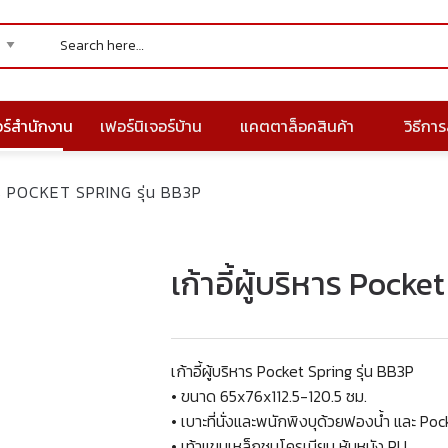
อร์สำนักงาน
เฟอร์นิเจอร์บ้าน
แคตตาล็อคสินค้า
วิธีการส
ิหาร POCKET SPRING รุ่น BB3P
เก้าอี้ผู้บริหาร Pocke
เก้าอี้ผู้บริหาร Pocket Spring รุ่น BB3P
• ขนาด 65x76x112.5-120.5 ซม.
• เบาะที่นั่งและพนักพิงบุด้วยฟองน้ำ และ Poc
• เท้าแขนเหล็กชุบโครเมียม หุ้มหนัง PU