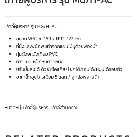
เก้าอี้ผู้บริหาร รุ่น MG/H-AC
ขนาด W62 x D69 x H112-122 cm.
ที่นั่งและพนักพิงทำจากแผ่นไม้บุด้วยฟองน้ำ
หุ้มด้วยหนังเทียม PVC
ท้าวแขนเหล็กหุ้มด้วยหนัง
ปรับขึ้นลงได้ ด้วยโช๊คแก๊ส/โยกได้/เอนได้/หมุนได้รอบตัว
ขาเหล็กชุบโครเมี่ยม 5 แฉก / ลูกล้อพลาสติก
หมวดหมู่:
เก้าอี้ผู้บริหาร
,
เก้าอี้สำนักงาน