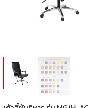
เก้าอี้ผู้บริหาร รุ่น MG/H-AC