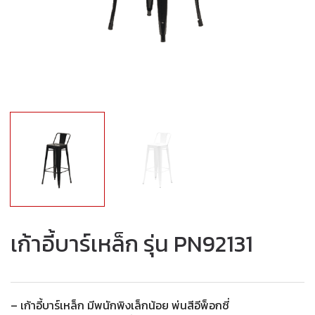
เก้าอี้บาร์เหล็ก รุ่น PN92131
– เก้าอี้บาร์เหล็ก มีพนักพิงเล็กน้อย พ่นสีอีพ็อกซี่