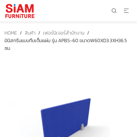
HOME
/
สินค้า
/
เฟอร์นิเจอร์สำนักงาน
/
มินิสกรีนแบบทึบเต็มแผ่น รุ่น APBS-60 ขนาดW60XD3.3XH36.5
ซม.