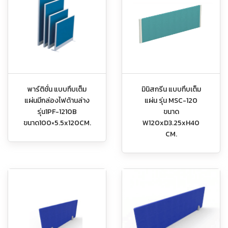
พาร์ติชั่น แบบทึบเต็ม
มินิสกรีน แบบทึบเต็ม
แผ่นมีกล่องไฟด้านล่าง
แผ่น รุ่น MSC-120
รุ่น1PF-1210B
ขนาด
ขนาด100×5.5x120CM.
W120xD3.25xH40
CM.