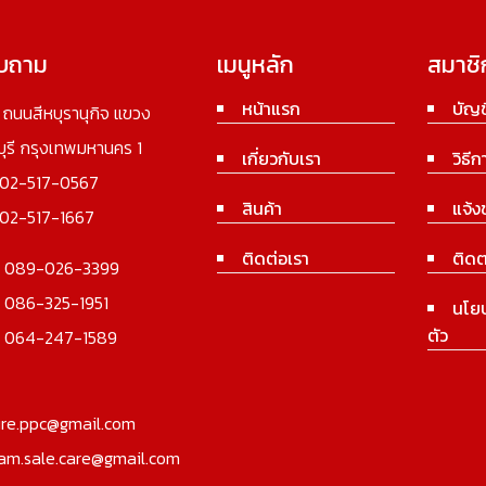
อบถาม
เมนูหลัก
สมาชิ
หน้าแรก
บัญช
3 ถนนสีหบุรานุกิจ แขวง
นบุรี กรุงเทพมหานคร 1
เกี่ยวกับเรา
วิธีก
02-517-0567
สินค้า
แจ้ง
02-517-1667
ติดต่อเรา
ติดต
:
089-026-3399
:
086-325-1951
นโย
ตัว
:
064-247-1589
ure.ppc@gmail.com
iam.sale.care@gmail.com