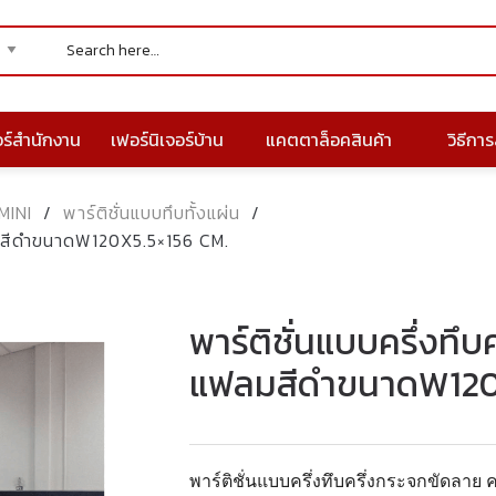
อร์สำนักงาน
เฟอร์นิเจอร์บ้าน
แคตตาล็อคสินค้า
วิธีการส
MINI
/
พาร์ติชั่นแบบทึบทั้งแผ่น
/
ฟลมสีดำขนาดW120X5.5×156 CM.
พาร์ติชั่นแบบครึ่งทึบ
แฟลมสีดำขนาดW120x
พาร์ติชั่นแบบครึ่งทึบครึ่งกระจกขัดลาย