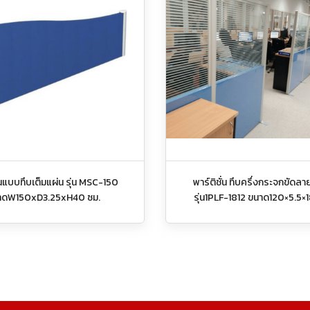
ีนแบบทึบเต็มแผ่น รุ่น MSC-150
พาร์ติชั่น ทึบครึ่งกระจกขัดล
าดW150xD3.25xH40 ซม.
รุ่น1PLF-1812 ขนาด120×5.5×