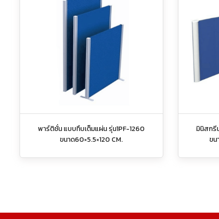
พาร์ติชั่น แบบทึบเต็มแผ่น รุ่น1PF-1260
มินิสกร
ขนาด60×5.5×120 CM.
ขน