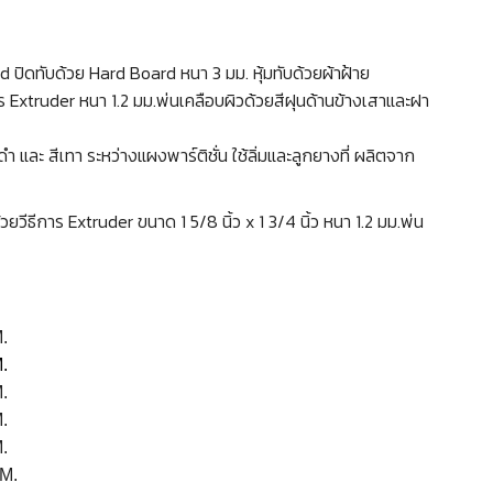
 ปิดทับด้วย Hard Board หนา 3 มม. หุ้มทับด้วยผ้าฝ้าย
การ Extruder หนา 1.2 มม.พ่นเคลือบผิวด้วยสีฝุนด้านข้างเสาและฝา
 และ สีเทา ระหว่างแผงพาร์ติชั่น ใช้ลิ่มและลูกยางที่ ผลิตจาก
ยวีธีการ Extruder ขนาด 1 5/8 นิ้ว x 1 3/4 นิ้ว หนา 1.2 มม.พ่น
.
.
.
.
.
M.